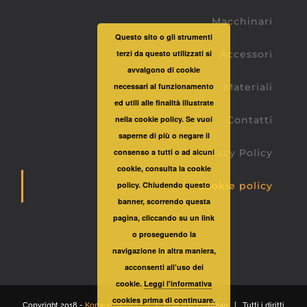
Macchinari
Questo sito o gli strumenti
Accessori
terzi da questo utilizzati si
avvalgono di cookie
Materiali
necessari al funzionamento
ed utili alle finalità illustrate
Contatti
nella cookie policy. Se vuoi
saperne di più o negare il
Privacy Policy
consenso a tutti o ad alcuni
cookie, consulta la cookie
Cookie policy
policy. Chiudendo questo
banner, scorrendo questa
pagina, cliccando su un link
o proseguendo la
navigazione in altra maniera,
acconsenti all’uso dei
cookie.
Leggi l'informativa
cookies prima di continuare.
Copyright 2018 -
Komex Edilizia Srl
| PIVA 03277910240 | Tutti i diritti