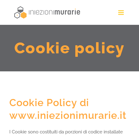
Skip
to
content
Cookie policy
Cookie Policy di
www.iniezionimurarie.it
I Cookie sono costituiti da porzioni di codice installate