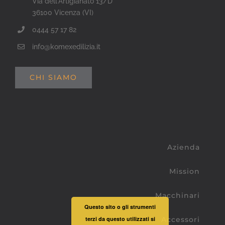
Via dell'Artigianato 13/D
36100 Vicenza (VI)
0444 57 17 82
info@komexedilizia.it
CHI SIAMO
Azienda
Mission
Macchinari
Questo sito o gli strumenti
Accessori
terzi da questo utilizzati si